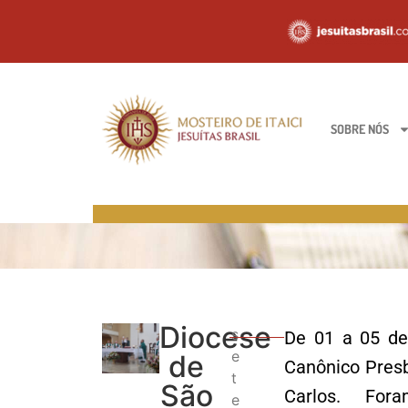
SOBRE NÓS
Diocese
s
De 01 a 05 de
e
de
Canônico Presb
t
São
Carlos. Fo
e