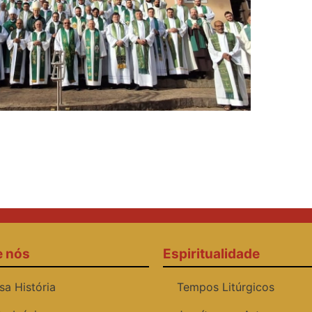
e nós
Espiritualidade
sa História
Tempos Litúrgicos