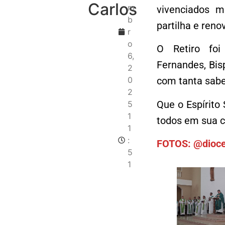
Carlos
m
vivenciados m
b
partilha e reno
r
o
O Retiro foi
6,
Fernandes, Bis
2
0
com tanta sabe
2
Que o Espírito
5
1
todos em sua 
1
:
FOTOS: @dioce
5
1