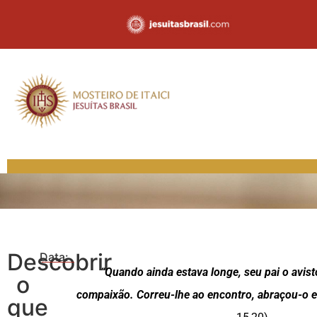
Descobrir
Data:
“Quando ainda estava longe, seu pai o avist
o
compaixão. Correu-lhe ao encontro, abraçou-o e 
que