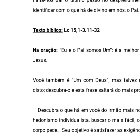
Falta-nos dar o último passo no desprendime
identificar com o que há de divino em nós, o Pai.
Texto bíblico:
Lc 15,1-3.11-32
Na oração:
“Eu e o Pai somos Um”: é a melhor
Jesus.
Você também é “Um com Deus”, mas talvez n
disto; descubra-o e esta frase saltará do mais pr
– Descubra o que há em você do irmão mais nov
hedonismo individualista, buscar o mais fácil,
corpo pede… Seu objetivo é satisfazer as exigênc