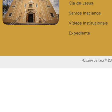
Cia de Jesus
Santos Inacianos
Vídeos Institucionais
Expediente
Mosteiro de Itaici © 2