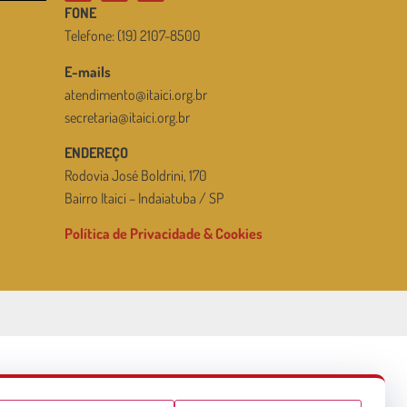
FONE
Telefone: (19) 2107-8500
E-mails
atendimento@itaici.org.br
secretaria@itaici.org.br
ENDEREÇO
Rodovia José Boldrini, 170
Bairro Itaici – Indaiatuba / SP
Política de Privacidade & Cookies