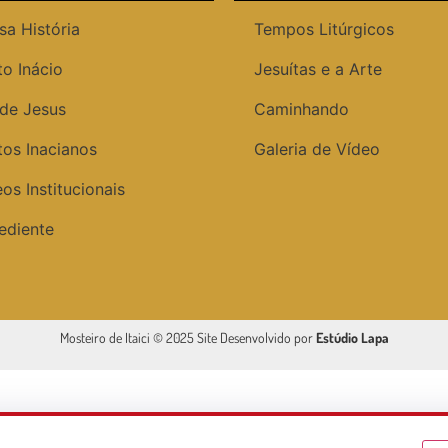
sa História
Tempos Litúrgicos
to Inácio
Jesuítas e a Arte
 de Jesus
Caminhando
tos Inacianos
Galeria de Vídeo
os Institucionais
ediente
Mosteiro de Itaici © 2025 Site Desenvolvido por
Estúdio Lapa