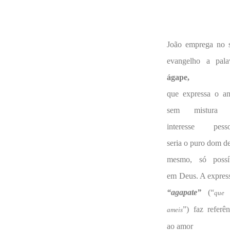
João emprega no 
evangelho a pala
ágape,
que expressa o a
sem mistura 
interesse pesso
seria o puro dom de
mesmo, só possí
em Deus. A expres
“agapate”
(“
que 
”) faz referên
ameis
ao amor