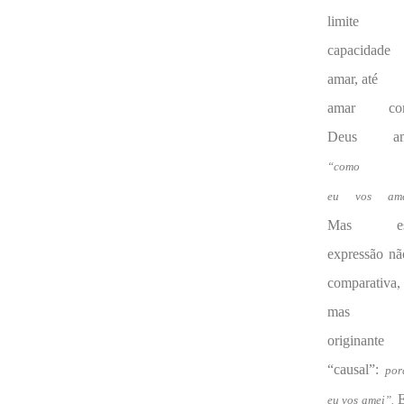
limite
capacidade
amar, até
amar co
Deus am
“como
eu vos ame
Mas es
expressão nã
comparativa,
mas
originant
“causal”:
por
eu vos
amei”.