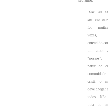
seu amor.
“Que vos am
uns aos outr
foi, muitas
vezes,
entendido c
um amor a
“nossos”.
partir de c
comunidade
cristã, o a
deve chegar 
todos. Não
trata de a