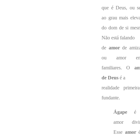
que é Deus, ou se
ao grau mais elev
do dom de si mes
Não está falando
de
amor
de amiz
ou amor ent
familiares. O
a
de Deus
é a
realidade primeir
fundante.
Ágape
é 
amor divi
Esse
amor
é