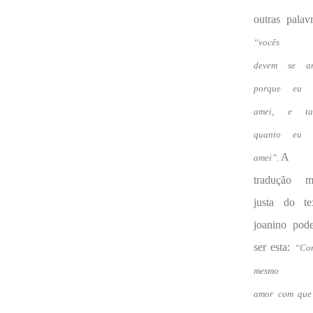
outras palavr
“vocês
devem se a
porque eu 
amei, e ta
quanto eu 
A
amei”.
tradução m
justa do te
joanino pode
ser esta:
“Co
mesmo
amor com que