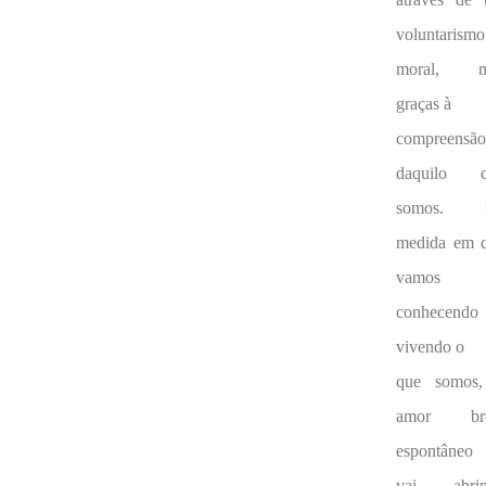
voluntarismo
moral, m
graças à
compreensã
daquilo q
somos. 
medida em 
vamos
conhecend
vivendo o
que somos
amor bro
espontâne
vai abrin