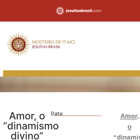
Amor, o
Data:
Amor,
“dinamismo
o
divino”
“dinam