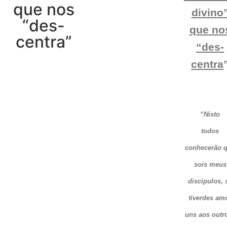
que nos
divino
“des-
que no
centra”
“des-
centra
“Nisto
todos
conhecerão 
sois meus
discípulos, 
tiverdes am
uns aos outr