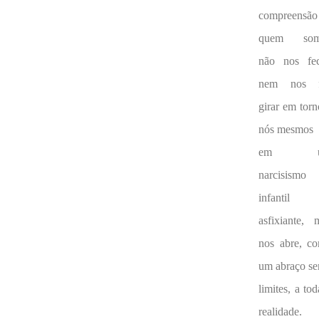
compreensão
quem som
não nos fe
nem nos f
girar em torn
nós mesmos
em u
narcisismo
infantil
asfixiante, 
nos abre, c
um abraço s
limites, a tod
realidade.