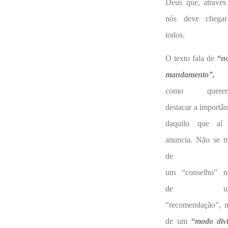
Deus que, através
nós deve chega
todos.
O texto fala de
“n
mandamento”,
como queren
destacar a importân
daquilo que aí
anuncia. Não se tr
de
um “conselho” 
de um
“recomendação”, 
de um
“modo div