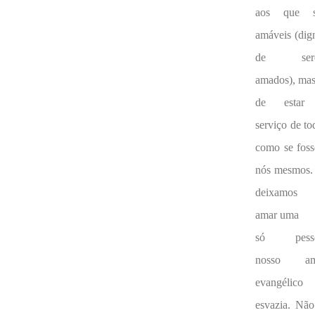
aos que s
amáveis (dig
de ser
amados), ma
de estar
serviço de to
como se fos
nós mesmos.
deixamos 
amar uma
só pesso
nosso am
evangélico
esvazia. Não