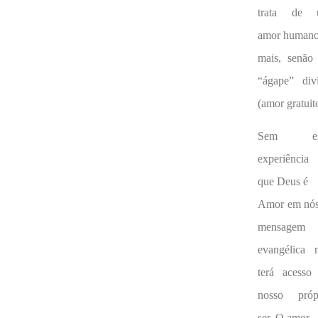
trata de 
amor humano
mais, senão
“ágape” div
(amor gratuit
Sem es
experiência
que Deus é
Amor em nós
mensagem
evangélica 
terá acesso
nosso próp
ser. O amor