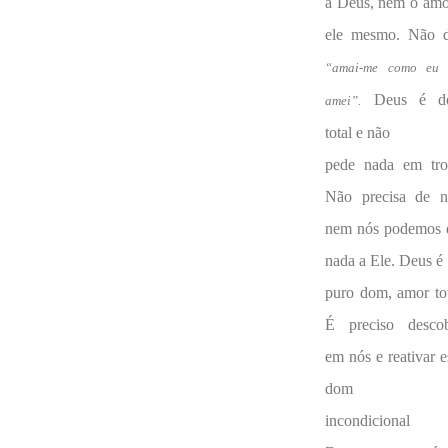
a Deus, nem o amo
ele mesmo. Não d
“amai-me como eu 
Deus é d
amei”.
total e não
pede nada em tro
Não precisa de n
nem nós podemos 
nada a Ele. Deus é
puro dom, amor tot
É preciso descob
em nós e reativar e
dom
incondicional