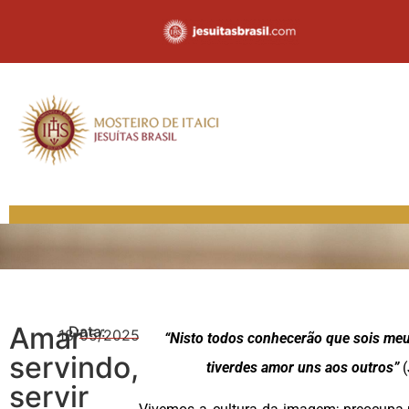
Amar
Data:
18/05/2025
“Nisto todos conhecerão que sois meu
servindo,
tiverdes amor uns aos outros”
(
servir