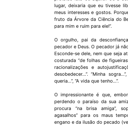
lugar, deixaria que eu tivesse 
meus interesses e gostos. Porqu
fruto da Árvore da Ciência do B
para mim e ruim para ele!”.
O orgulho, pai da desconfianç
pecador e Deus. O pecador já não
Esconde-se dele, nem que seja a
costurada “de folhas de figueir
racionalizações e autojustifi
desobedecer…”. “Minha sogra…”,
queria…”, “A vida que tenho…”.
O impressionante é que, embo
perdendo o paraíso da sua ami
procura “na brisa amiga”, sop
agasalhos” para os maus temp
engano e da ilusão do pecado (ver