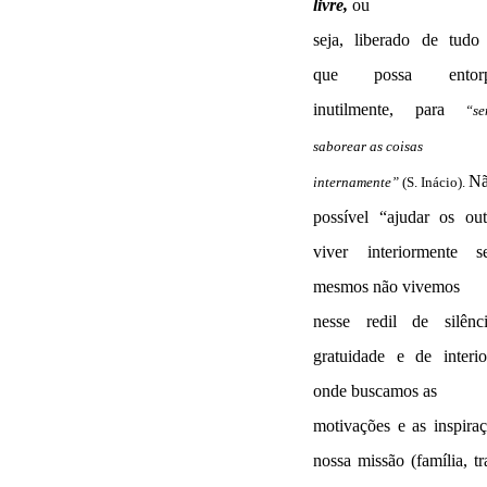
livre,
ou
seja, liberado de tudo
que possa entorpe
inutilmente, para
“s
saborear as coisas
Nã
internamente”
(S. Inácio).
possível “ajudar os ou
viver interiormente 
mesmos não vivemos
nesse redil de silênc
gratuidade e de interio
onde buscamos as
motivações e as inspira
nossa missão (família, tr