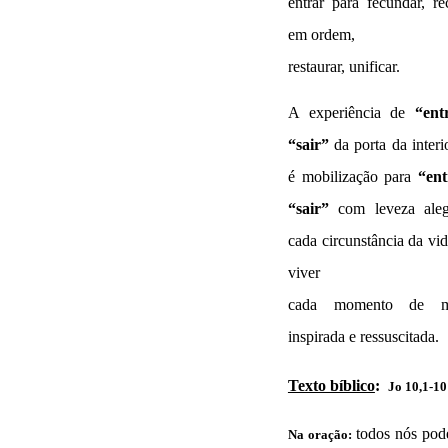
entrar para fecundar, re
em ordem,
restaurar, unificar.
A experiência de
“ent
“sair”
da porta da interi
é
mobilização
para
“ent
“sair”
com leveza ale
cada circunstância da vid
viver
cada momento de ma
inspirada e ressuscitada.
Texto bíblico
:
Jo 10,1-10
todos nós po
Na oração: