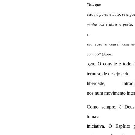
“Eis que
estou à porta e bato; se algu
minha voz e abrir a porta, 
em
sua casa e cearei com el
comigo”
(Apoc.
O convite é todo f
3,20).
ternura, de desejo e de
liberdade,
introd
nos
num movimento inter
Como sempre, é Deu
toma a
iniciativa. O Espírito 