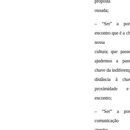
proposta
ousada;
– “Ser” a por
encontro que é a c
nossa
cultura; que pass
ajudemos a pas
chave da indiferenç
distância à ch
proximidade
encontro;
– “Ser” a por
comunicação di
simples,