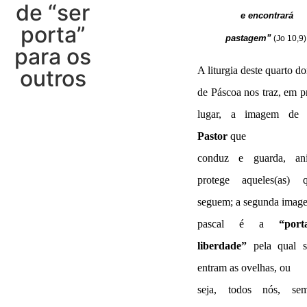
de “ser
e encontrará
porta”
pastagem”
(Jo 10,9)
para os
A liturgia deste quarto 
outros
de Páscoa nos traz, em p
lugar, a imagem de
J
Pastor
que
conduz e guarda, a
protege aqueles(as)
seguem; a segunda imag
pascal é a
“por
liberdade”
pela qual 
entram as ovelhas, ou
seja, todos nós, s