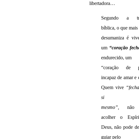
libertadora…
Segundo a tra
bíblica, o que mais
desumaniza é viv
um
“coração fec
endurecido, um
“coração de pe
incapaz de amar e d
Quem vive
“fech
si
mesmo”,
não 
acolher o Espír
Deus, não pode de
guiar pelo