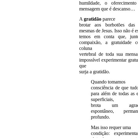
humildade, o ofereciment
mensagem que é descanso…
A
gratidão
parece
brotar aos borbotões das 
mesmas de Jesus. Isso não é e
temos em conta que, jun
compaixão, a gratuidade co
coluna
vertebral de toda sua mens
impossível experimentar grat
que
surja a gratidão.
Quando tomamos
consciência de que tud
para além de todas as 
superficiais,
brota um agrade
espontâneo, perm
profundo.
Mas isso requer uma
condição: experiment