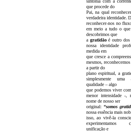
sintonia com a corren
que procede do
Pai, na qual reconhec
verdadeira identidade. D
reconhecer-nos no flux
em meio a tudo o que 
descobrimos que
a
gratidão
é outro dos
nossa identidade pro
medida em
que cresce a compreen
mesmos, reconhecemos 
a partir do
plano espiritual, a grat
simplesmente uma
qualidade – algo
que podemos viver com
menor intensidade -, 
nome de nosso ser
original:
“somos gratid
nossa essência mais nob
isso, ao vivê-la consci
experimentamos c
unificação e