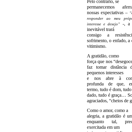
Pelo contrário, se
permanecemos afer
nossas expectativas –
“
responder ao meu própr
-, a 
interesse e desejo”
inevitável trará
consigo a resistê
sofrimento, o enfado, a 
vitimismo.
A gratidão, como
força que nos “desegoce
faz tomar distância 
pequenos interesses
e nos abre à com
profunda de que, e
termo, tudo é dom, tudo
dado, tudo é graça… S
agraciados, “cheios de g
Como o amor, como a
alegria, a gratidão é um
enquanto tal, pre
exercitada em um