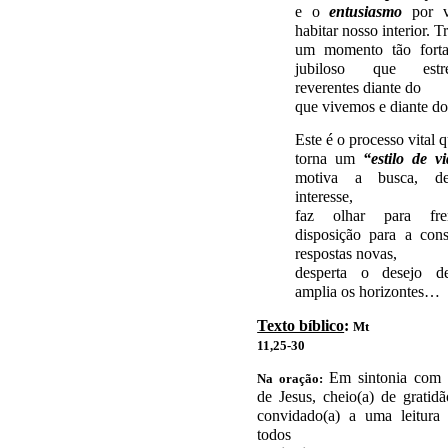
e o
entusiasmo
por v
habitar nosso interior. T
um momento tão forta
jubiloso que estr
reverentes diante do
que vivemos e diante do
Este é o processo vital 
torna um
“estilo de v
motiva a busca, de
interesse,
faz olhar para fren
disposição para a con
respostas novas,
desperta o desejo de
amplia os horizontes…
Texto bíblico
:
Mt
11,25-30
Em sintonia com 
Na oração:
de Jesus, che
io(a) de gratidã
convidado(a) a uma leitura 
todos