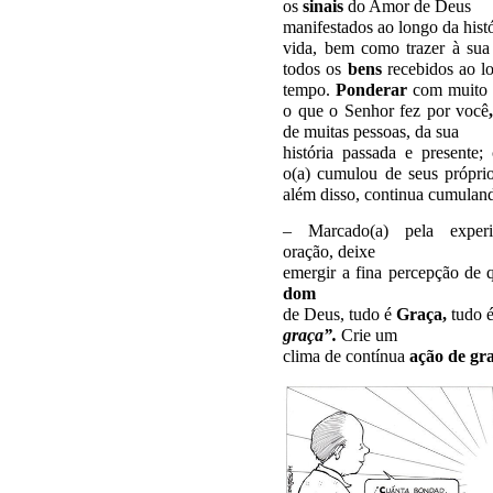
os
sinais
do Amor de Deus
manifestados ao longo da histó
vida, bem como trazer à su
todos os
bens
recebidos ao l
tempo.
Ponderar
com muito a
o que o Senhor fez por você
de muitas pessoas, da sua
história passada e presente
o(a) cumulou de seus própr
além disso, continua cumuland
– Marcado(a) pela experi
oração, deixe
emergir a fina percepção de 
dom
de Deus, tudo é
Graça
,
tudo 
graça”.
Crie um
clima de contínua
ação de gra