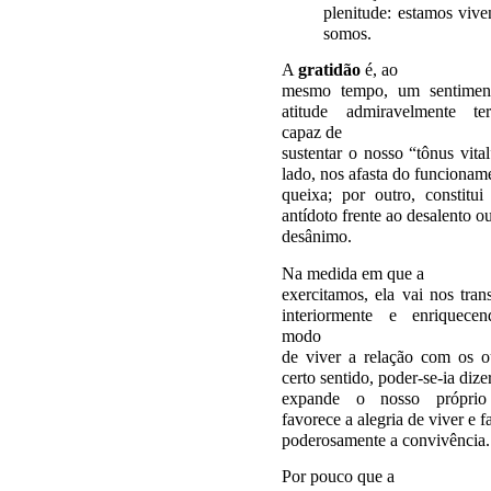
plenitude: estamos viv
somos.
A
gratidão
é, ao
mesmo tempo, um sentimen
atitude admiravelmente tera
capaz de
sustentar o nosso “tônus vita
lado, nos afasta do funcionam
queixa; por outro, constitu
antídoto frente ao desalento o
desânimo.
Na medida em que a
exercitamos, ela vai nos tra
interiormente e enriquece
modo
de viver a relação com os o
certo sentido, poder-se-ia dize
expande o nosso próprio 
favorece a alegria de viver e fa
poderosamente a convivência.
Por pouco que a