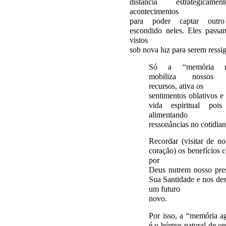
distancia estrategicam
acontecimentos
para poder captar outro 
escondido neles. Eles passa
vistos
sob nova luz para serem ressig
Só a “memória re
mobiliza nossos 
recursos, ativa os
sentimentos oblativos e 
vida espiritual pois
alimentando
ressonâncias no cotidian
Recordar (visitar de 
coração) os benefícios 
por
Deus nutrem nosso pre
Sua Santidade e nos des
um futuro
novo.
Por isso, a “memória a
é o húmus natural de on