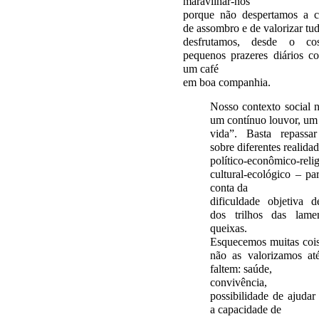
maravilhar-nos
porque não despertamos a c
de assombro e de valorizar tu
desfrutamos, desde o co
pequenos prazeres diários c
um café
em boa companhia.
Nosso contexto social nã
um contínuo louvor, um
vida”. Basta repassa
sobre diferentes realida
político-econômico-reli
cultural-ecológico – pa
conta da
dificuldade objetiva 
dos trilhos das lame
queixas.
Esquecemos muitas coi
não as valorizamos at
faltem: saúde,
convivência, tr
possibilidade de ajudar 
a capacidade de