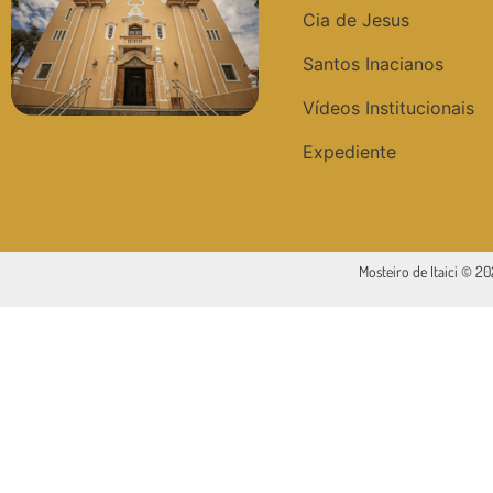
Cia de Jesus
Santos Inacianos
Vídeos Institucionais
Expediente
Mosteiro de Itaici © 2