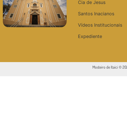
Cia de Jesus
Santos Inacianos
Vídeos Institucionais
Expediente
Mosteiro de Itaici © 2