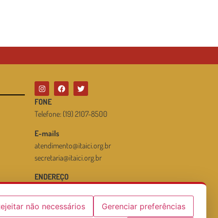
FONE
Telefone: (19) 2107-8500
E-mails
atendimento@itaici.org.br
secretaria@itaici.org.br
ENDEREÇO
Rodovia José Boldrini, 170
Bairro Itaici – Indaiatuba / SP
ejeitar não necessários
Gerenciar preferências