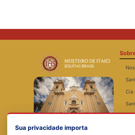
Sobr
Nos
San
Cia
San
Víde
Sua privacidade importa
Exp