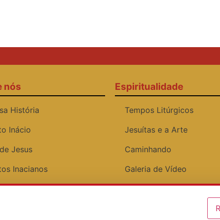
e nós
Espiritualidade
sa História
Tempos Litúrgicos
to Inácio
Jesuítas e a Arte
 de Jesus
Caminhando
tos Inacianos
Galeria de Vídeo
os Institucionais
R
ediente