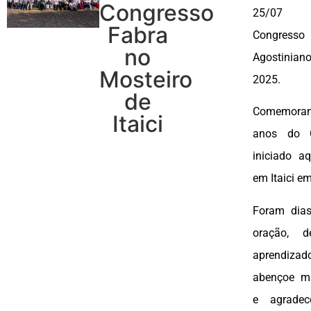
Congresso
25/07
Fabra
Congresso
no
Agostini
Mosteiro
2025.
de
Comemora
Itaici
anos do C
iniciado 
em Itaici e
Foram dia
oração, 
aprendiz
abençoe m
e agrade