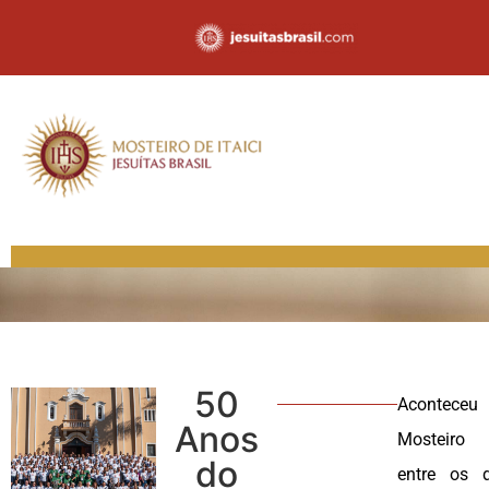
50
Acontece
Anos
Mosteiro 
do
entre os 