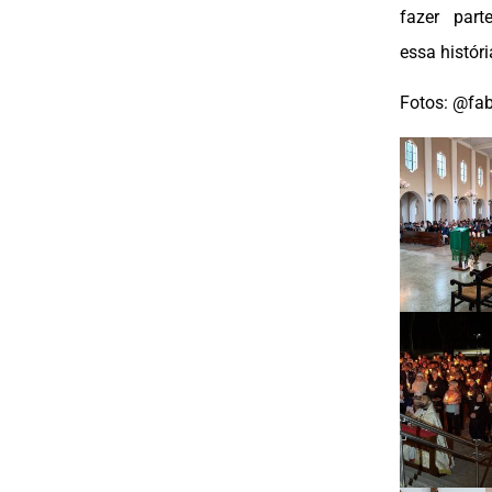
fazer par
essa históri
Fotos:
@fab